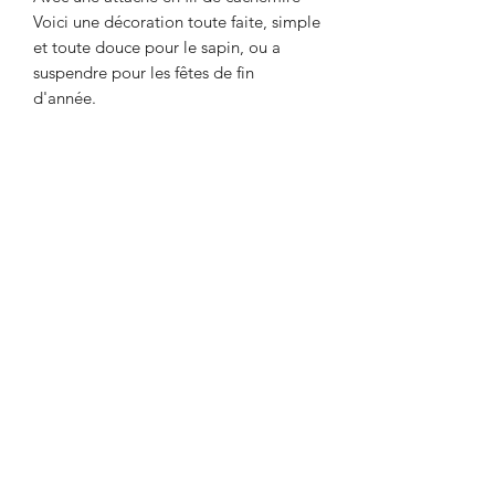
Voici une décoration toute faite, simple
et toute douce pour le sapin, ou a
suspendre pour les fêtes de fin
d'année.
7 euros l'étoile, 15 euros les 3 étoiles
Frais de poste à rajouter au prix, en
fonction du poids.
Si vous êtes intéressés par cet article,
vous pouvez m'envoyer un mail via le
formulaire de contact en bas de la
page d'accueil du site et je vous
indiquerai les formalités d'envoi et de
paiement.
DÉTAILS DE L'ARTICLE